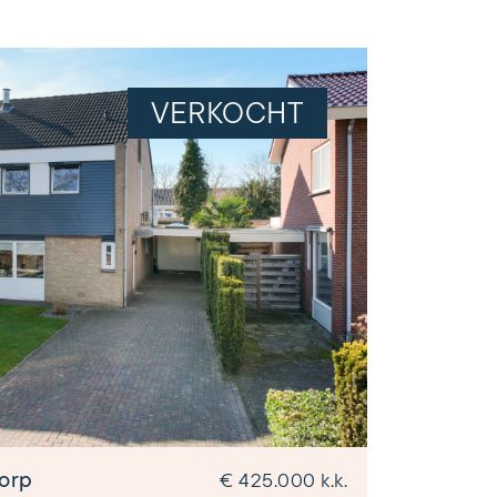
VERKOCHT
dorp
€ 425.000 k.k.