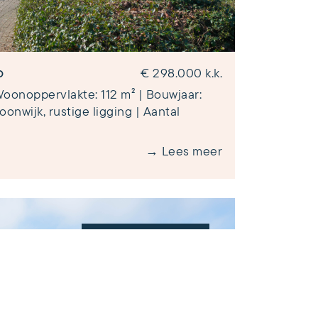
o
€ 298.000 k.k.
oonoppervlakte: 112 m² | Bouwjaar:
oonwijk, rustige ligging | Aantal
→ Lees meer
VERKOCHT