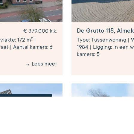
De Grutto 115, Almel
€ 379.000 k.k.
lakte: 172 m² |
Type: Tussenwoning | W
aat | Aantal kamers: 6
1984 | Ligging: In een w
kamers: 5
→ Lees meer
VERKOCHT