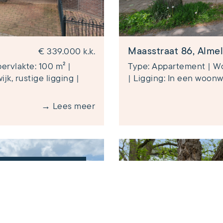
Maasstraat 86, Alme
€ 339.000 k.k.
rvlakte: 100 m² |
Type: Appartement | Wo
jk, rustige ligging |
| Ligging: In een woonwij
→ Lees meer
VERKOCHT