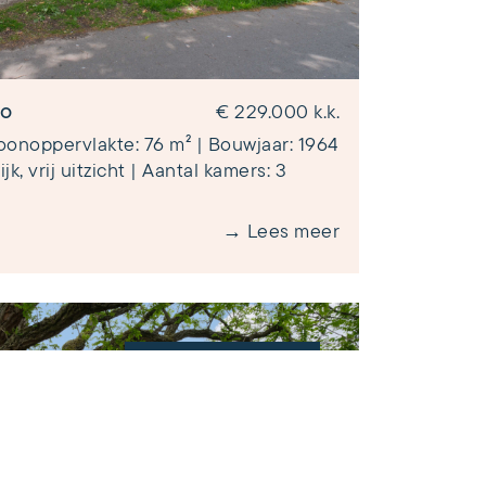
lo
€ 229.000 k.k.
onoppervlakte: 76 m² | Bouwjaar: 1964
k, vrij uitzicht | Aantal kamers: 3
→ Lees meer
VERKOCHT