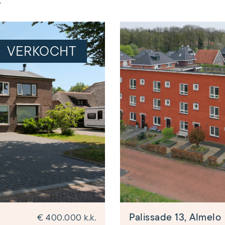
VERKOCHT
Palissade 13, Almelo
€ 400.000 k.k.