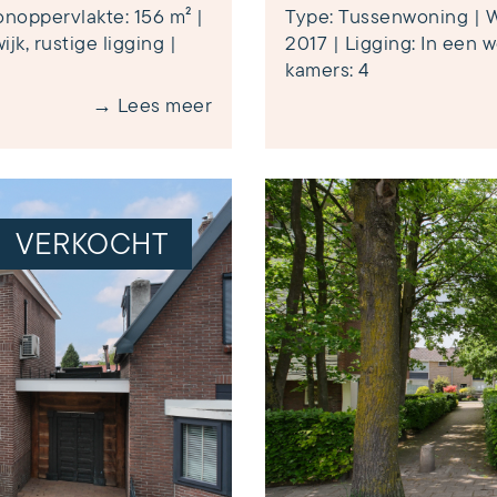
noppervlakte: 156 m² |
Type: Tussenwoning | W
jk, rustige ligging |
2017 | Ligging: In een w
kamers: 4
→ Lees meer
VERKOCHT