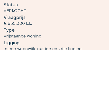
Status
VERKOCHT
Vraagprijs
€ 650.000 k.k.
Type
Vrijstaande woning
Ligging
In een woonwijk, rustige en vrije ligging
Bouwjaar
2002
Woonoppervlakte
2
155 m
Aantal kamers
4
Aantal slaapkamers
3