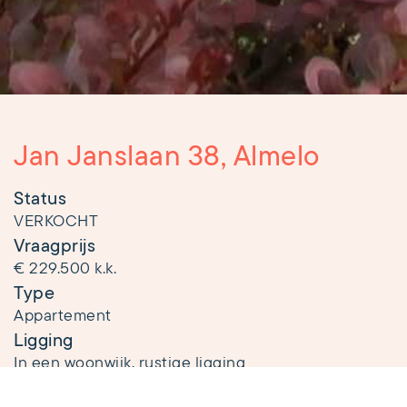
Jan Janslaan 38, Almelo
Status
VERKOCHT
Vraagprijs
€ 229.500 k.k.
Type
Appartement
Ligging
In een woonwijk, rustige ligging
Bouwjaar