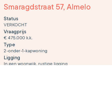
Smaragdstraat 57, Almelo
Status
VERKOCHT
Vraagprijs
€ 475.000 k.k.
Type
2-onder-1-kapwoning
Ligging
In een woonwijk, rustige ligging
Bouwjaar
2016
Woonoppervlakte
2
135 m
Aantal kamers
5
Aantal slaapkamers